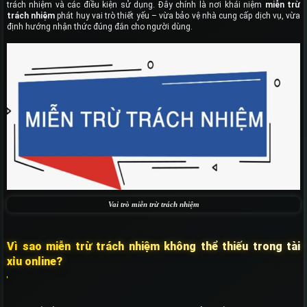
trách nhiệm và các điều kiện sử dụng. Đây chính là nơi khái niệm
miễn trừ
trách nhiệm
phát huy vai trò thiết yếu – vừa bảo vệ nhà cung cấp dịch vụ, vừa
định hướng nhận thức đúng đắn cho người dùng.
Vai trò miễn trừ trách nhiệm
Vì sao miễn trừ trách nhiệm không thể thiếu trong tài
xỉu online?