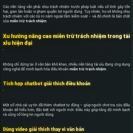
Các nền tảng vẫn phải chịu trách nhiệm trước pháp luật nếu cố tình gây tổn
hại, gian lận hoặc vi phạm quyền lợi người dùng. Tuy nhiên, họ sẽ không chịu
trách nhiệm với các rủi ro nằm ngoài tầm kiểm soát – và đó chính là bản chất
của
miễn trừ trách nhiệm
.
Xu hướng nâng cao miễn trừ trách nhiệm trong tài
xỉu hiện đại
Không chỉ dừng lại ở văn bản khô khan, nhiều nền tảng tài xỉu đang ứng dụng
công nghệ để minh bạch hóa điều khoản
miễn trừ trách nhiệm
.
Tích hợp chatbot giải thích điều khoản
Một số nhà cái uy tín đã thêm chatbot tự động – giúp người chơi tra cứu điều
khoản dễ hiểu hơn, đặc biệt với người mới. Điều này giúp tăng độ minh bạch
và củng cố lòng tin người dùng.
Dùng video giải thích thay vì văn bản