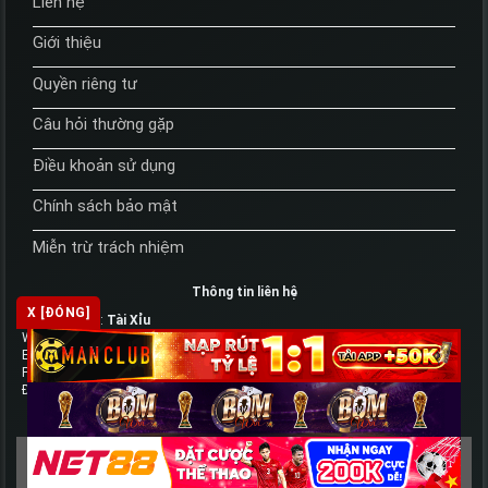
Liên hệ
Giới thiệu
Quyền riêng tư
Câu hỏi thường gặp
Điều khoản sử dụng
Chính sách bảo mật
Miễn trừ trách nhiệm
Thông tin liên hệ
X [ĐÓNG]
Thương hiệu:
Tài Xỉu
Website:
https://taixiuonline.social
Email:
lienhe@twseb.tv
Phone:
0978 324 676
Địa chỉ:
13 Trần Quang Diệu, Phường 14, Quận 3, TP.HCM