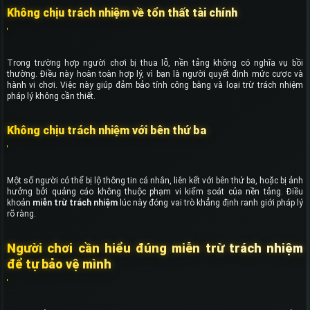
Không chịu trách nhiệm về tổn thất tài chính
Trong trường hợp người chơi bị thua lỗ, nền tảng không có nghĩa vụ bồi
thường. Điều này hoàn toàn hợp lý, vì bạn là người quyết định mức cược và
hành vi chơi. Việc này giúp đảm bảo tính công bằng và loại trừ trách nhiệm
pháp lý không cần thiết.
Không chịu trách nhiệm với bên thứ ba
Một số người có thể bị lộ thông tin cá nhân, liên kết với bên thứ ba, hoặc bị ảnh
hưởng bởi quảng cáo không thuộc phạm vi kiểm soát của nền tảng. Điều
khoản
miễn trừ trách nhiệm
lúc này đóng vai trò khẳng định ranh giới pháp lý
rõ ràng.
Người chơi cần hiểu đúng miễn trừ trách nhiệm
để tự bảo vệ mình