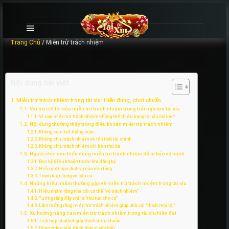
Chuyển
đến
×
nội
dung
Trang Chủ
/
Miễn trừ trách nhiệm
Nội dung bài viết
Miễn trừ trách nhiệm trong tài xỉu: Hiểu đúng, chơi chuẩn
Vai trò cốt lõi của miễn trừ trách nhiệm trong trải nghiệm tài xỉu
Vì sao miễn trừ trách nhiệm không thể thiếu trong tài xỉu online?
Nội dung thường thấy trong điều khoản miễn trừ trách nhiệm
Không cam kết thắng cuộc
Không chịu trách nhiệm về tổn thất tài chính
Không chịu trách nhiệm với bên thứ ba
Người chơi cần hiểu đúng miễn trừ trách nhiệm để tự bảo vệ mình
Đọc kỹ điều khoản trước khi đăng ký
Hiểu giới hạn dịch vụ của nền tảng
Tránh kiện tụng vô căn cứ
Những hiểu nhầm thường gặp về miễn trừ trách nhiệm trong tài xỉu
Hiểu nhầm rằng nhà cái có thể “vô trách nhiệm”
Tưởng rằng đây chỉ là “thủ tục cho có”
Lầm tưởng rằng miễn trừ trách nhiệm giúp nhà cái “thoát mọi tội”
Xu hướng nâng cao miễn trừ trách nhiệm trong tài xỉu hiện đại
Tích hợp chatbot giải thích điều khoản
Dùng video giải thích thay vì văn bản