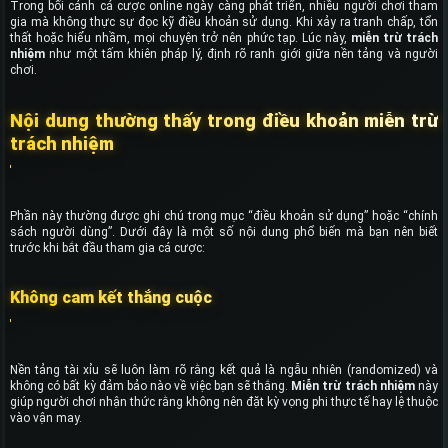
Trong bối cảnh cá cược online ngày càng phát triển, nhiều người chơi tham
gia mà không thực sự đọc kỹ điều khoản sử dụng. Khi xảy ra tranh chấp, tổn
thất hoặc hiểu nhầm, mọi chuyện trở nên phức tạp. Lúc này,
miễn trừ trách
nhiệm
như một tấm khiên pháp lý, định rõ ranh giới giữa nền tảng và người
chơi.
Nội dung thường thấy trong điều khoản miễn trừ
trách nhiệm
Phần này thường được ghi chú trong mục “điều khoản sử dụng” hoặc “chính
sách người dùng”. Dưới đây là một số nội dung phổ biến mà bạn nên biết
trước khi bắt đầu tham gia cá cược:
Không cam kết thắng cuộc
Nền tảng tài xỉu sẽ luôn làm rõ rằng kết quả là ngẫu nhiên (randomized) và
không có bất kỳ đảm bảo nào về việc bạn sẽ thắng.
Miễn trừ trách nhiệm
này
giúp người chơi nhận thức rằng không nên đặt kỳ vọng phi thực tế hay lệ thuộc
vào vận may.